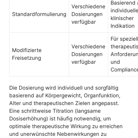
Basierend 
Verschiedene
individuell
Standardformulierung
Dosierungen
klinischer
verfügbar
Indikation
Für speziel
Verschiedene
therapeuti
Modifizierte
Dosierungen
Anforderu
Freisetzung
verfügbar
und
Complianc
Die Dosierung wird individuell und sorgfältig
basierend auf Körpergewicht, Organfunktion,
Alter und therapeutischen Zielen angepasst.
Eine schrittweise Titration (langsame
Dosiserhöhung) ist häufig notwendig, um
optimale therapeutische Wirkung zu erreichen
und unerwünschte Nebenwirkungen zu