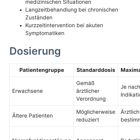
medizinischen Situationen
Langzeitbehandlung bei chronischen
Zuständen
Kurzzeitintervention bei akuten
Symptomatiken
Dosierung
Patientengruppe
Standarddosis
Maxima
Gemäß
Je nac
Erwachsene
ärztlicher
Indikat
Verordnung
Möglicherweise
Ärztlich
Ältere Patienten
reduziert
bestim