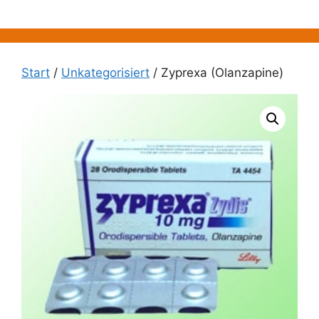
Zum
Inhalt
springen
Start
/
Unkategorisiert
/ Zyprexa (Olanzapine)