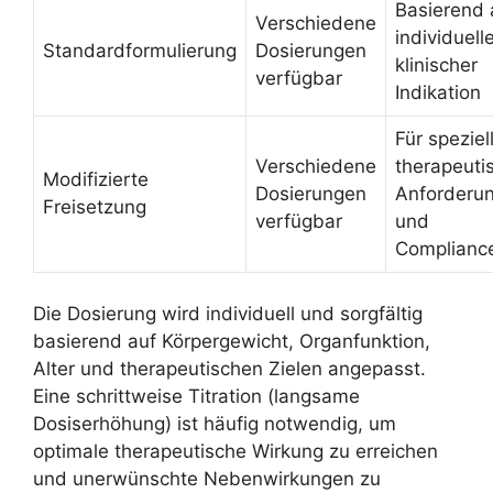
Basierend 
Verschiedene
individuell
Standardformulierung
Dosierungen
klinischer
verfügbar
Indikation
Für speziel
Verschiedene
therapeuti
Modifizierte
Dosierungen
Anforderu
Freisetzung
verfügbar
und
Complianc
Die Dosierung wird individuell und sorgfältig
basierend auf Körpergewicht, Organfunktion,
Alter und therapeutischen Zielen angepasst.
Eine schrittweise Titration (langsame
Dosiserhöhung) ist häufig notwendig, um
optimale therapeutische Wirkung zu erreichen
und unerwünschte Nebenwirkungen zu