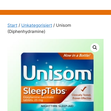
Zum
Inhalt
springen
Start
/
Unkategorisiert
/ Unisom
(Diphenhydramine)