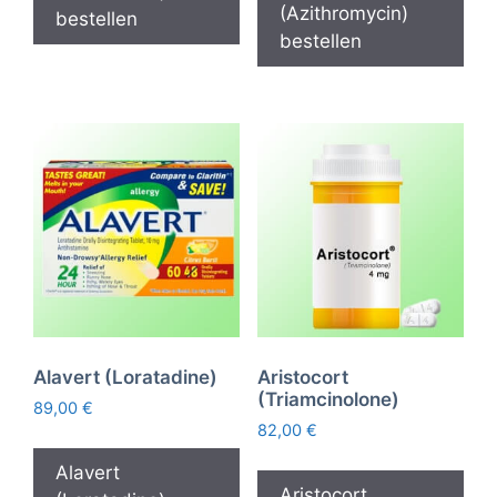
(Azithromycin)
bestellen
bestellen
Alavert (Loratadine)
Aristocort
(Triamcinolone)
89,00
€
82,00
€
Alavert
Aristocort