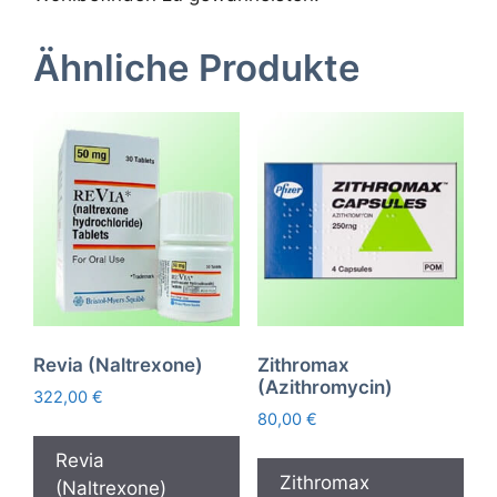
Ähnliche Produkte
Revia (Naltrexone)
Zithromax
(Azithromycin)
322,00
€
80,00
€
Revia
Zithromax
(Naltrexone)