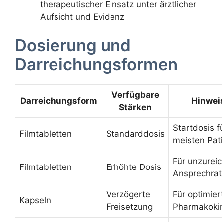
therapeutischer Einsatz unter ärztlicher
Aufsicht und Evidenz
Dosierung und
Darreichungsformen
Verfügbare
Darreichungsform
Hinwei
Stärken
Startdosis f
Filmtabletten
Standarddosis
meisten Pat
Für unzurei
Filmtabletten
Erhöhte Dosis
Ansprechrat
Verzögerte
Für optimier
Kapseln
Freisetzung
Pharmakokin