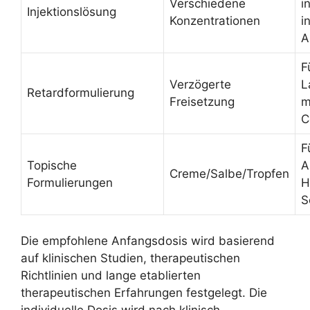
Verschiedene
i
Injektionslösung
Konzentrationen
i
A
F
Verzögerte
L
Retardformulierung
Freisetzung
m
C
F
Topische
A
Creme/Salbe/Tropfen
Formulierungen
H
S
Die empfohlene Anfangsdosis wird basierend
auf klinischen Studien, therapeutischen
Richtlinien und lange etablierten
therapeutischen Erfahrungen festgelegt. Die