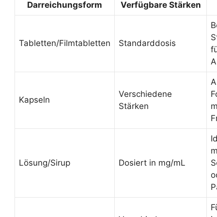
Darreichungsform
Verfügbare Stärken
B
S
Tabletten/Filmtabletten
Standarddosis
f
A
A
Verschiedene
F
Kapseln
Stärken
m
F
I
m
Lösung/Sirup
Dosiert in mg/mL
S
o
P
F