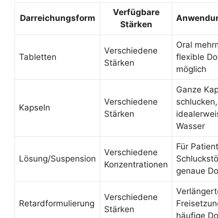
Verfügbare
Darreichungsform
Anwendun
Stärken
Oral mehrm
Verschiedene
Tabletten
flexible D
Stärken
möglich
Ganze Kap
Verschiedene
schlucken,
Kapseln
Stärken
idealerwei
Wasser
Für Patien
Verschiedene
Lösung/Suspension
Schluckst
Konzentrationen
genaue Do
Verlängert
Verschiedene
Retardformulierung
Freisetzun
Stärken
häufige Do