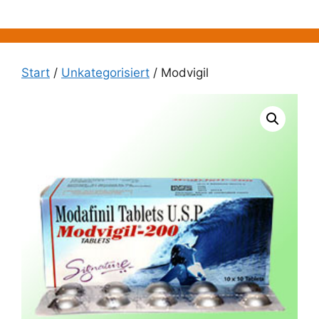
Zum
Inhalt
springen
Start
/
Unkategorisiert
/ Modvigil