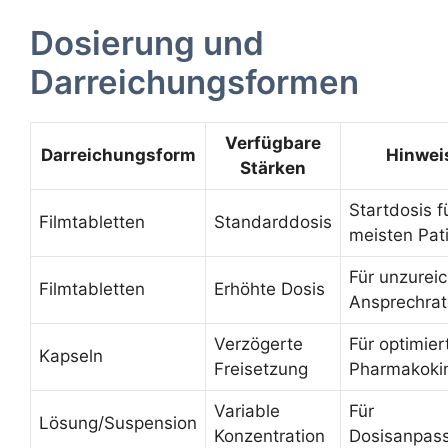
Dosierung und
Darreichungsformen
Verfügbare
Darreichungsform
Hinwei
Stärken
Startdosis f
Filmtabletten
Standarddosis
meisten Pat
Für unzurei
Filmtabletten
Erhöhte Dosis
Ansprechrat
Verzögerte
Für optimier
Kapseln
Freisetzung
Pharmakokin
Variable
Für
Lösung/Suspension
Konzentration
Dosisanpas