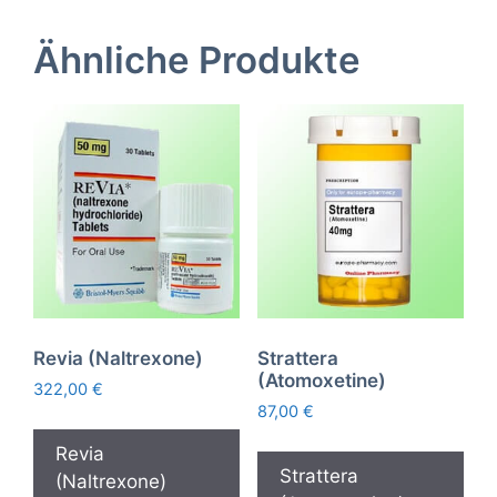
Ähnliche Produkte
Revia (Naltrexone)
Strattera
(Atomoxetine)
322,00
€
87,00
€
Revia
Strattera
(Naltrexone)