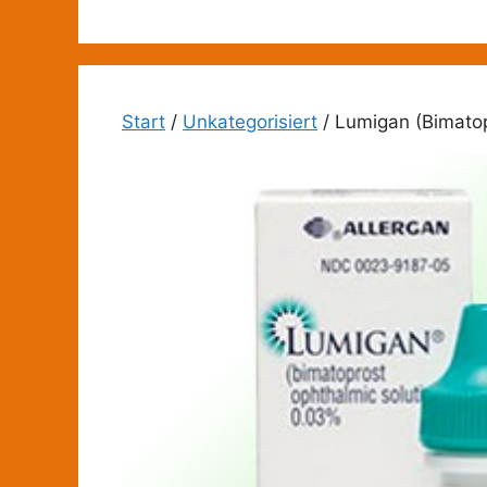
Zum
Inhalt
springen
Start
/
Unkategorisiert
/ Lumigan (Bimato