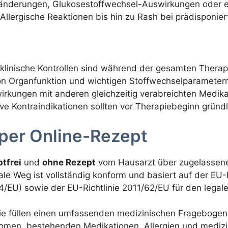
nderungen, Glukosestoffwechsel-Auswirkungen oder e
Allergische Reaktionen bis hin zu Rash bei prädisponie
linische Kontrollen sind während der gesamten Therapi
 Organfunktion und wichtigen Stoffwechselparametern 
irkungen mit anderen gleichzeitig verabreichten Medik
ive Kontraindikationen sollten vor Therapiebeginn grün
 per Online-Rezept
tfrei
und
ohne Rezept
vom Hausarzt über zugelassene
ale Weg ist vollständig konform und basiert auf der EU-
4/EU) sowie der EU-Richtlinie 2011/62/EU für den legale
e füllen einen umfassenden medizinischen Fragebogen a
tomen, bestehenden Medikationen, Allergien und mediz