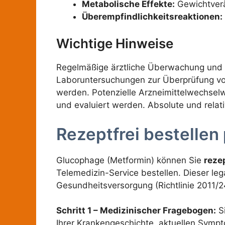
Metabolische Effekte:
Gewichtverä
Überempfindlichkeitsreaktionen:
Wichtige Hinweise
Regelmäßige ärztliche Überwachung und k
Laboruntersuchungen zur Überprüfung von
werden. Potenzielle Arzneimittelwechselw
und evaluiert werden. Absolute und relat
Rezeptfrei bestellen
Glucophage (Metformin) können Sie
rezep
Telemedizin-Service bestellen. Dieser leg
Gesundheitsversorgung (Richtlinie 2011/2
Schritt 1 – Medizinischer Fragebogen:
Si
Ihrer Krankengeschichte, aktuellen Symp