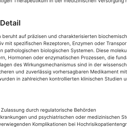
chtigen Therapeutikum in der medizinischen Versorgun
Detail
eruht auf präzisen und charakterisierten biochemische
ktiv mit spezifischen Rezeptoren, Enzymen oder Transpo
n pathologischen biologischen Systemen. Diese molekula
ern, Hormonen oder enzymatischen Prozessen, die funda
lagen des Wirkungsmechanismus sind in der wissenschaf
cheren und zuverlässig vorhersagbaren Medikament mi
en in zahlreichen kontrollierten klinischen Studien u
er Zulassung durch regulatorische Behörden
rkrankungen und psychiatrischen oder medizinischen S
werwiegenden Komplikationen bei Hochrisikopatienteng