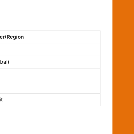
ler/Region
bal)
it