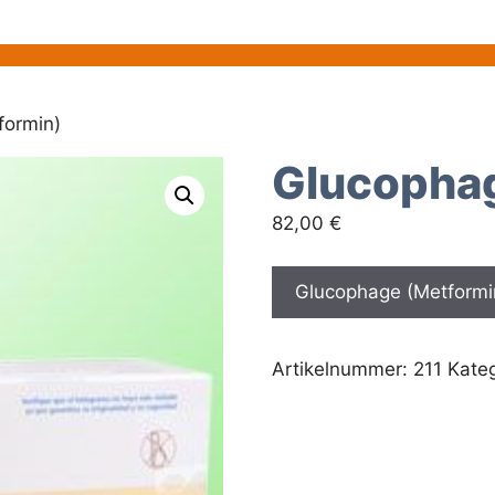
formin)
Glucophag
82,00
€
Glucophage (Metformin
Artikelnummer:
211
Kate